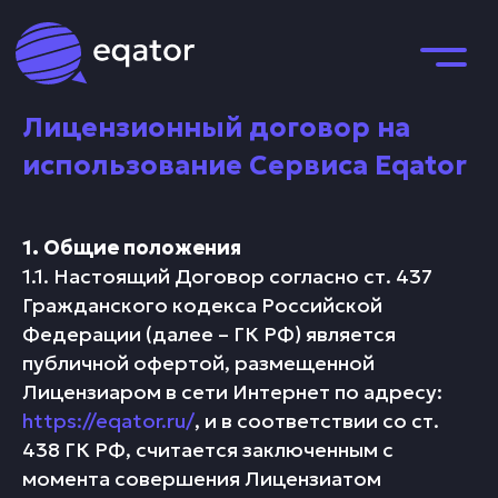
О
Лицензионный договор на
Во
использование Сервиса Eqator
1. Общие положения
1.1. Настоящий Договор согласно ст. 437
Гражданского кодекса Российской
Федерации (далее – ГК РФ) является
О системе
Возможности
Для кого
Тар
публичной офертой, размещенной
Лицензиаром в сети Интернет по адресу:
https://eqator.ru/
, и в соответствии со ст.
438 ГК РФ, считается заключенным с
момента совершения Лицензиатом
Войти